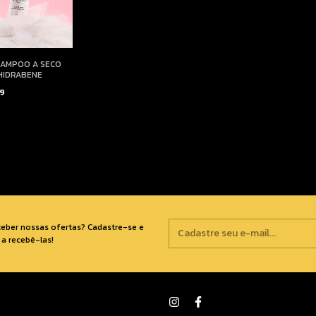
HAMPOO A SECO
HIDRABENE
99
ceber nossas ofertas? Cadastre-se e
a recebê-las!