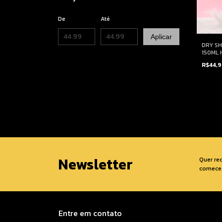
De
Até
Aplicar
DRY S
150ML 
R$44,
Newsletter
Quer re
comece 
Entre em contato