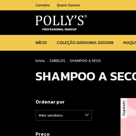
Contato
Quem Somos
INÍCIO
COLEÇÃO GIOVANNA GISSONI
MAQU
Início
.
CABELOS
.
SHAMPOO A SECO
SHAMPOO A SEC
Ordenar por
Esgotado
Preço