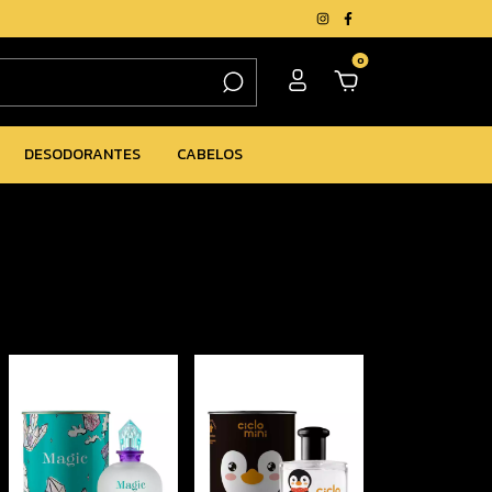
0
DESODORANTES
CABELOS