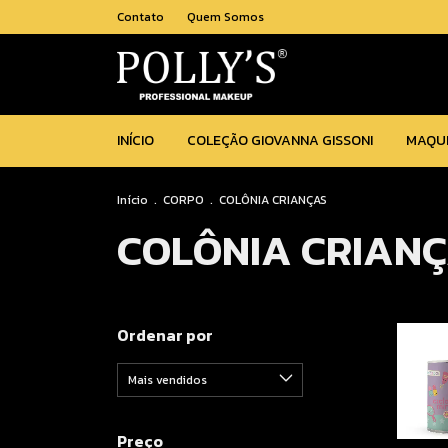
Contato
Quem Somos
INÍCIO
COLEÇÃO GIOVANNA GISSONI
MAQU
Início
.
CORPO
.
COLÔNIA CRIANÇAS
COLÔNIA CRIAN
Ordenar por
Preço